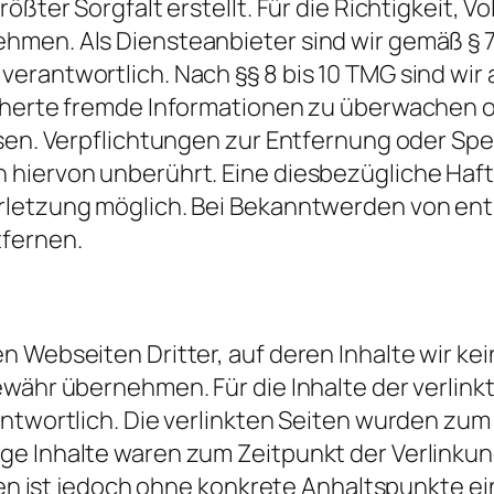
ßter Sorgfalt erstellt. Für die Richtigkeit, Vo
men. Als Diensteanbieter sind wir gemäß § 7 
erantwortlich. Nach §§ 8 bis 10 TMG sind wir 
icherte fremde Informationen zu überwachen 
isen. Verpflichtungen zur Entfernung oder S
hiervon unberührt. Eine diesbezügliche Haft
erletzung möglich. Bei Bekanntwerden von e
tfernen.
n Webseiten Dritter, auf deren Inhalte wir ke
währ übernehmen. Für die Inhalte der verlinkte
antwortlich. Die verlinkten Seiten wurden zum
ge Inhalte waren zum Zeitpunkt der Verlinkun
iten ist jedoch ohne konkrete Anhaltspunkte 