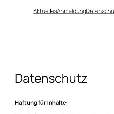
Skip
Aktuelles
Anmeldung
Datenschu
to
content
Datenschutz
Haftung für Inhalte: